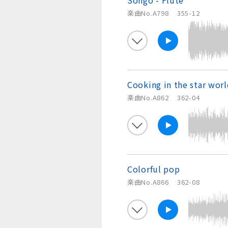
Songo - Flute
楽曲No.A798
355-12
Cooking in the star wor
楽曲No.A862
362-04
Colorful pop
楽曲No.A866
362-08