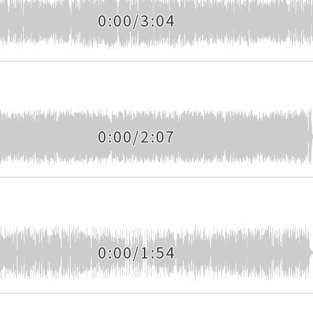
0:00/3:04
0:00/2:07
0:00/1:54