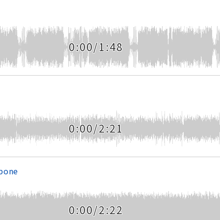
0:00/1:48
0:00/2:21
mbone
0:00/2:22