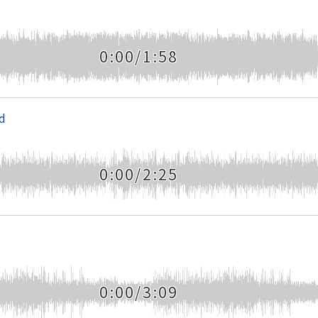
0:00/1:58
ld
0:00/2:25
0:00/3:09