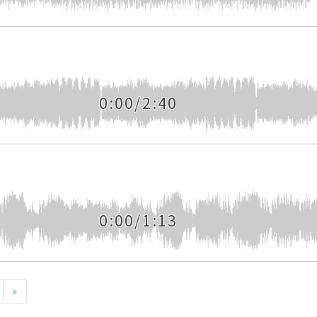
0:00/2:40
0:00/1:13
»