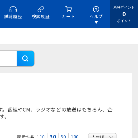
所持ポイント
0
試聴履歴
検索履歴
カート
ヘルプ
ポイント
です。番組やCM、ラジオなどの放送はもちろん、企
です。
30
表示件数：
10
50
100