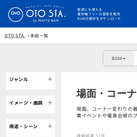
放送にも使える
著作権フリーの音楽を販売
BGMの素材をダウンロード
OTO STA.
楽曲一覧
BGM
ジャンル
場面・コー
イメージ・曲調
場面、コーナー変わりの著
業イベントや催事会場のプロ
用途・シーン
検索結果 51件