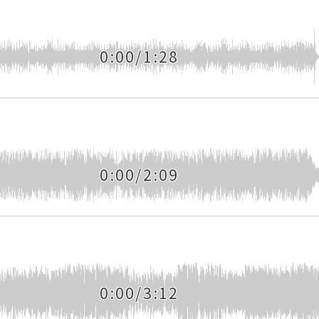
0:00/1:28
0:00/2:09
0:00/3:12