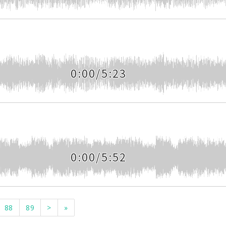
0:00/5:23
0:00/5:52
88
89
>
»