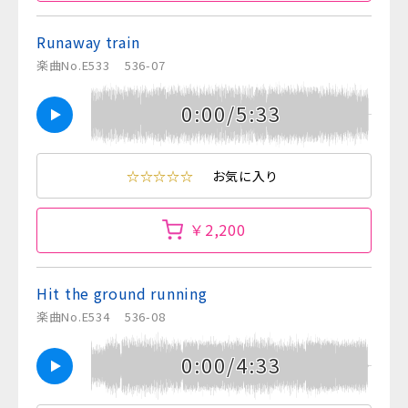
Runaway train
楽曲No.E533
536-07
0:00/5:33
☆☆☆☆☆
お気に入り
￥2,200
Hit the ground running
楽曲No.E534
536-08
0:00/4:33