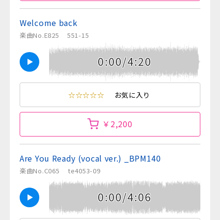
Welcome back
楽曲No.E825
551-15
0:00/4:20
☆☆☆☆☆
お気に入り
￥2,200
Are You Ready (vocal ver.) _BPM140
楽曲No.C065
te4053-09
0:00/4:06