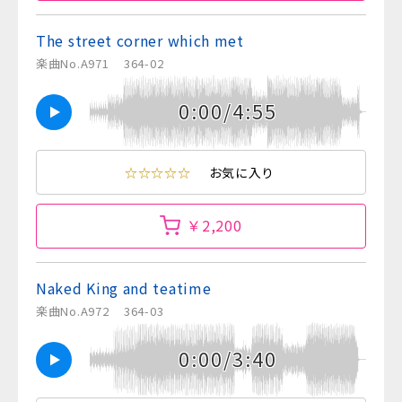
The street corner which met
楽曲No.A971
364-02
0:00/4:55
☆☆☆☆☆
お気に入り
￥2,200
Naked King and teatime
楽曲No.A972
364-03
0:00/3:40