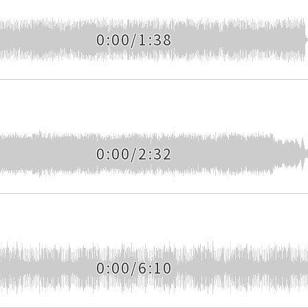
0:00/1:38
0:00/2:32
0:00/6:10