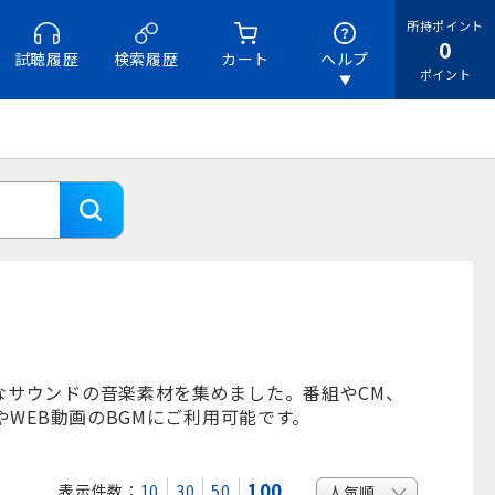
所持ポイント
0
試聴履歴
検索履歴
カート
ヘルプ
ポイント
なサウンドの音楽素材を集めました。番組やCM、
やWEB動画のBGMにご利用可能です。
100
表示件数：
10
30
50