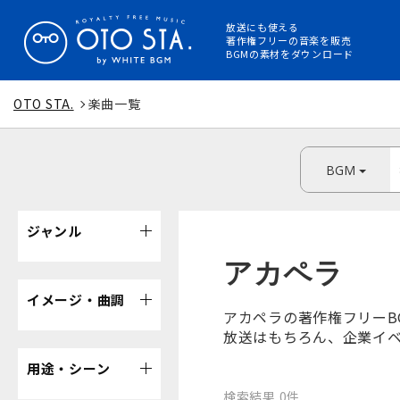
放送にも使える
著作権フリーの音楽を販売
BGMの素材をダウンロード
OTO STA.
楽曲一覧
BGM
ジャンル
アカペラ
イメージ・曲調
アカペラの著作権フリーB
放送はもちろん、企業イベ
用途・シーン
検索結果 0件