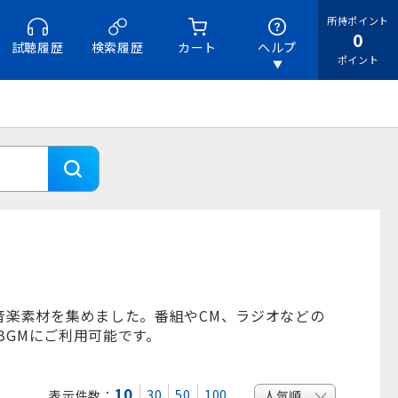
所持ポイント
0
試聴履歴
検索履歴
カート
ヘルプ
ポイント
音楽素材を集めました。番組やCM、ラジオなどの
BGMにご利用可能です。
10
30
50
100
表示件数：