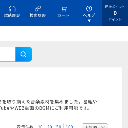
所持ポイント
0
試聴履歴
検索履歴
カート
ヘルプ
ポイント
でを取り揃えた音楽素材を集めました。番組や
beやWEB動画のBGMにご利用可能です。
表示件数：
10
30
50
100