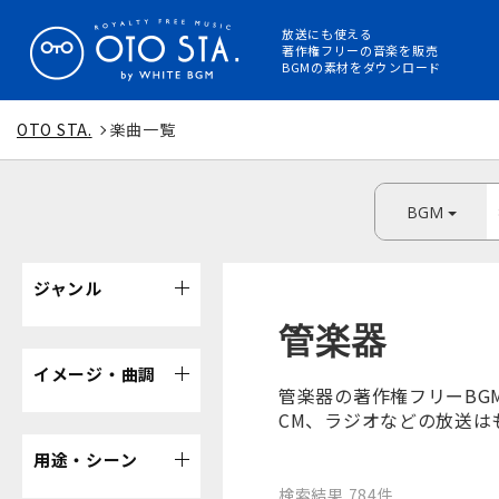
放送にも使える
著作権フリーの音楽を販売
BGMの素材をダウンロード
OTO STA.
楽曲一覧
BGM
ジャンル
管楽器
イメージ・曲調
管楽器の著作権フリーBG
CM、ラジオなどの放送は
用途・シーン
検索結果 784件