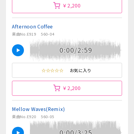
￥2,200
Afternoon Coffee
楽曲No.E919
560-04
0:00/2:59
☆☆☆☆☆
お気に入り
￥2,200
Mellow Waves(Remix)
楽曲No.E920
560-05
0:00/3:25