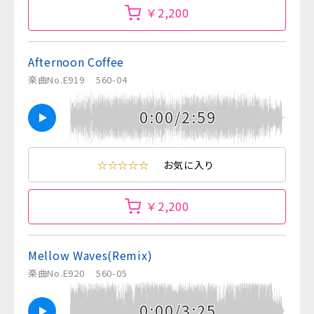
￥2,200
Afternoon Coffee
楽曲No.E919
560-04
0:00/2:59
☆☆☆☆☆
お気に入り
￥2,200
Mellow Waves(Remix)
楽曲No.E920
560-05
0:00/3:25