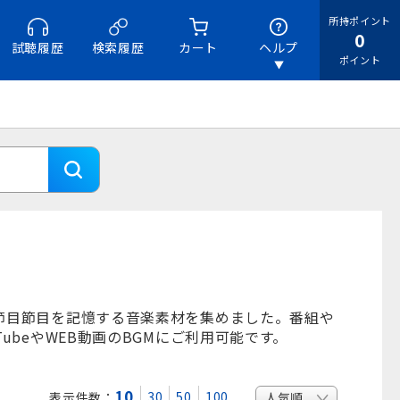
所持ポイント
0
試聴履歴
検索履歴
カート
ヘルプ
ポイント
節目節目を記憶する音楽素材を集めました。番組や
beやWEB動画のBGMにご利用可能です。
10
30
50
100
表示件数：