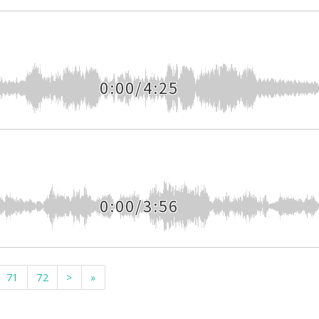
0:00/4:25
0:00/3:56
71
72
>
»