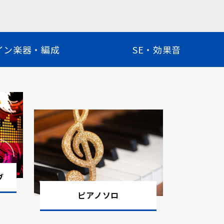
イン楽器・編成
SE・効果音
ブ
ピアノソロ