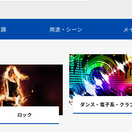
くようなヒーリングミュージック6曲です。
曲調
用途・シーン
メ
ノで味わう、心ほどけるひととき-。しっと
ちら。
ック曲を、鮮やかでキラキラとしたダンスチ
す。新曲一覧はこちら。
吹き込む、静謐で美しいクラシック音楽を厳
ら。
解きほぐすヒーリングミュージック12曲で
ダンス・電子系・クラ
ロック
器・二胡の魅力を活かした癒し系の音楽12