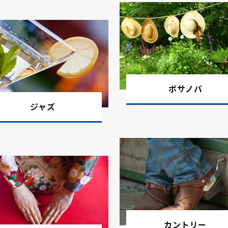
日間限定、全曲50%オフの特別セールを開催
ピアノ等、幅広いスタイルの情報番組に使え
ら。
ボサノバ
サノバテイスト感溢れるポップハウス15曲
ジャズ
ミュージック10曲です。新曲一覧はこちら。
期のダンスチューン15曲です。新曲一覧はこ
け13曲です。新曲一覧はこちら。
カントリー