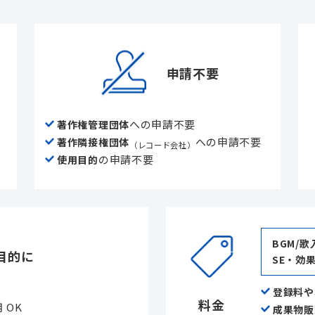
申請不要
への申請不要
著作権管理団体
への申請不要
著作隣接権団体
（レコード会社）
の申請不要
使用目的
BGM/歌
目的に
SE・効
登録料や
料金
 OK
成果物販