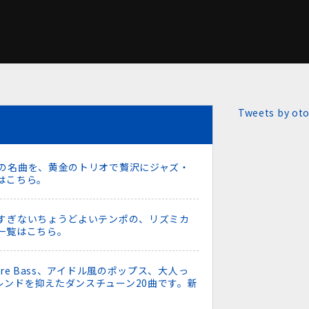
Tweets by ot
あの名曲を、黄金のトリオで贅沢にジャズ・
はこちら。
遅すぎないちょうどよいテンポの、リズミカ
一覧はこちら。
re Bass、アイドル風のポップス、大人っ
レンドを抑えたダンスチューン20曲です。新