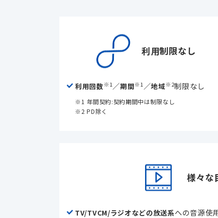
利用制限なし
※1
※1
※2
／
／
制限なし
利用回数
期間
地域
※1 年間契約:契約期間中は制限なし
※2 PD除く
様々な
への音源使用
TV/TVCM/ラジオなどの放送系