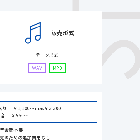
販売形式
データ形式
WAV
MP3
入り
￥1,100～max￥3,300
果音
￥550～
不要
年会費
なし
売のための追加費用