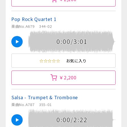
Pop Rock Quartet 1
楽曲No.A679
344-02
0:00/3:01
☆☆☆☆☆
お気に入り
￥2,200
Salsa - Trumpet & Trombone
楽曲No.A787
355-01
0:00/2:22