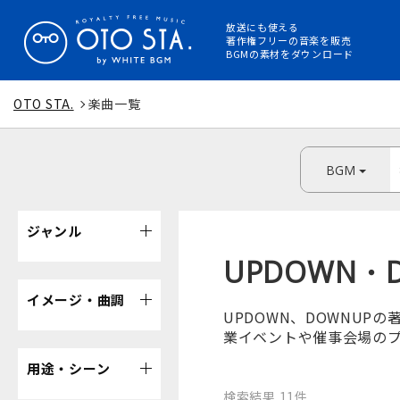
放送にも使える
著作権フリーの音楽を販売
BGMの素材をダウンロード
OTO STA.
楽曲一覧
BGM
ジャンル
UPDOWN・
イメージ・曲調
UPDOWN、DOWNU
業イベントや催事会場のプロ
用途・シーン
検索結果 11件