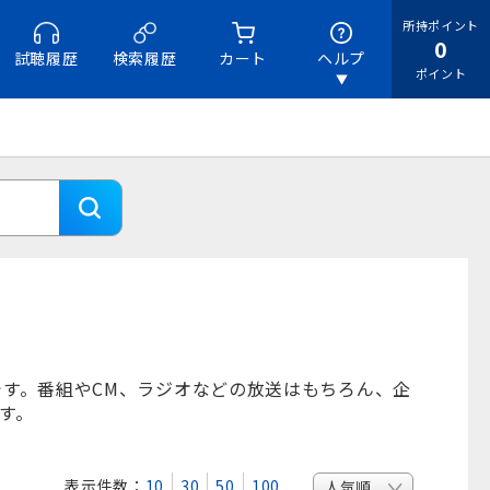
所持ポイント
0
試聴履歴
検索履歴
カート
ヘルプ
ポイント
ジです。番組やCM、ラジオなどの放送はもちろん、企
です。
表示件数：
10
30
50
100