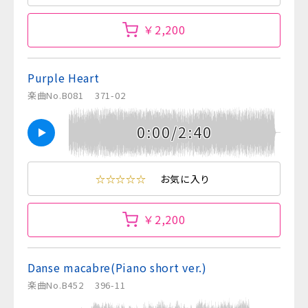
￥2,200
Purple Heart
楽曲No.B081
371-02
0:00/2:40
☆☆☆☆☆
お気に入り
￥2,200
Danse macabre(Piano short ver.)
楽曲No.B452
396-11